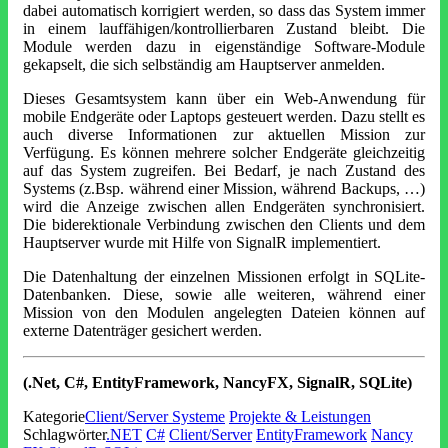
dabei automatisch korrigiert werden, so dass das System immer
in einem lauffähigen/kontrollierbaren Zustand bleibt. Die
Module werden dazu in eigenständige Software-Module
gekapselt, die sich selbständig am Hauptserver anmelden.
Dieses Gesamtsystem kann über ein Web-Anwendung für
mobile Endgeräte oder Laptops gesteuert werden. Dazu stellt es
auch diverse Informationen zur aktuellen Mission zur
Verfügung. Es können mehrere solcher Endgeräte gleichzeitig
auf das System zugreifen. Bei Bedarf, je nach Zustand des
Systems (z.Bsp. während einer Mission, während Backups, …)
wird die Anzeige zwischen allen Endgeräten synchronisiert.
Die biderektionale Verbindung zwischen den Clients und dem
Hauptserver wurde mit Hilfe von SignalR implementiert.
Die Datenhaltung der einzelnen Missionen erfolgt in SQLite-
Datenbanken. Diese, sowie alle weiteren, während einer
Mission von den Modulen angelegten Dateien können auf
externe Datenträger gesichert werden.
(.Net, C#, EntityFramework, NancyFX, SignalR, SQLite)
Kategorie
Client/Server Systeme
Projekte & Leistungen
Schlagwörter
.NET
C#
Client/Server
EntityFramework
Nancy