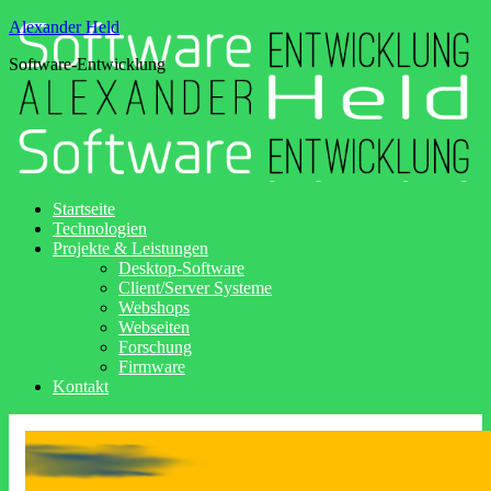
Alexander Held
Software-Entwicklung
Startseite
Technologien
Projekte & Leistungen
Desktop-Software
Client/Server Systeme
Webshops
Webseiten
Forschung
Firmware
Kontakt