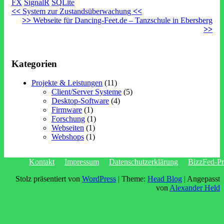
FX
SignalR
SQLite
<<
System zur Zustandsüberwachung
<<
>>
Webseite für Dancing-Feet.de – Tanzschule in Ebersberg
>>
Kategorien
Projekte & Leistungen
(11)
Client/Server Systeme
(5)
Desktop-Software
(4)
Firmware
(1)
Forschung
(1)
Webseiten
(1)
Webshops
(1)
Kontakt
Impressum
Datenschutzerklärung
BizzFed‑Pr
Stolz präsentiert von
WordPress
|
Theme:
Head Blog
|
Angepasst
von
Alexander Held